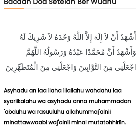
Bacaan Doa Setelah Ber Wudhu
أَشْهَدُ أَنْ لاَ إِلَهَ إِلاَّ اللَّهُ وَحْدَهُ لاَ شَرِيكَ لَهُ
وَأَشْهَدُ أَنَّ مُحَمَّدًا عَبْدُهُ وَرَسُولُهُ اللَّهُمَّ
اجْعَلْنِى مِنَ التَّوَّابِينَ وَاجْعَلْنِى مِنَ الْمُتَطَهِّرِينَ
Asyhadu an laa ilaha illallahu wahdahu laa
syariikalahu wa asyhadu anna muhammadan
'abduhu wa rasuuluhu allahummaj'alnii
minattawwaabi waj'alnii minal mutatohhiriin.