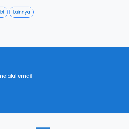
bi
Lainnya
elalui email