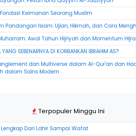
Bayangan: Pesan Ibnu Qayyim Al-Jauziyyah
: Fondasi Keimanan Seorang Muslim
m Pandangan Islam: Ujian, Hikmah, dan Cara Meng
uharram: Awal Tahun Hijriyah dan Momentum Hijrah
A YANG SEBENARNYA DI KORBANKAN IBRAHIM AS?
nglement dan Multiverse dalam Al-Qur'an dan Hadi
yah dalam Sains Modern
Terpopuler Minggu Ini
a Lengkap Dari Lahir Sampai Wafat