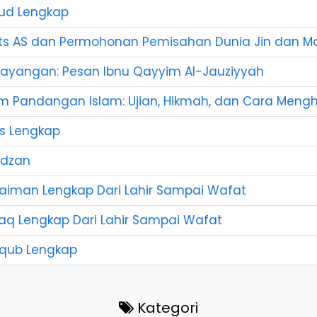
aud Lengkap
yits AS dan Permohonan Pemisahan Dunia Jin dan M
Bayangan: Pesan Ibnu Qayyim Al-Jauziyyah
m Pandangan Islam: Ujian, Hikmah, dan Cara Meng
is Lengkap
Adzan
laiman Lengkap Dari Lahir Sampai Wafat
haq Lengkap Dari Lahir Sampai Wafat
'qub Lengkap
Kategori