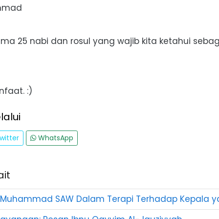
mmad
a 25 nabi dan rosul yang wajib kita ketahui seba
aat. :)
alui
witter
WhatsApp
ait
i Muhammad SAW Dalam Terapi Terhadap Kepala y