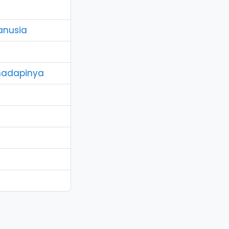
anusia
hadapinya