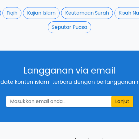
Fiqih
Kajian Islam
Keutamaan Surah
Kisah Na
Seputar Puasa
Langganan via email
date konten islami terbaru dengan berlangganan m
Lanjut