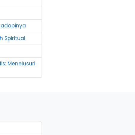
hadapinya
 Spiritual
s: Menelusuri