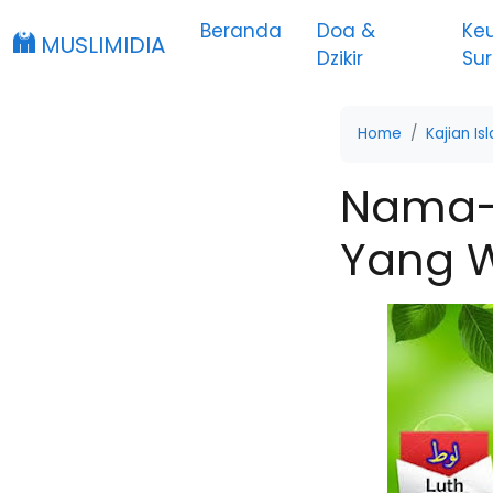
Beranda
Doa &
Ke
MUSLIMIDIA
Dzikir
Su
Home
Kajian Is
Nama-
Yang W