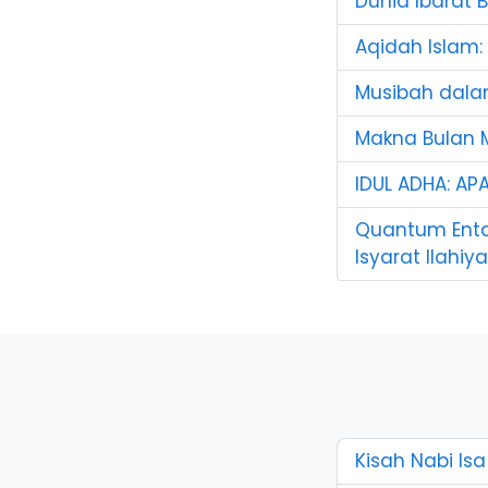
Dunia Ibarat 
Aqidah Islam
Musibah dala
Makna Bulan M
IDUL ADHA: AP
Quantum Enta
Isyarat Ilahi
Kisah Nabi Is