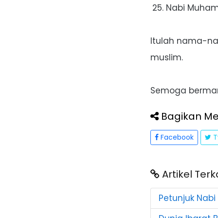
Nabi Muha
Itulah nama-nam
muslim.
Semoga bermanf
Bagikan Mel
Facebook
T
Artikel Terk
Petunjuk Nab