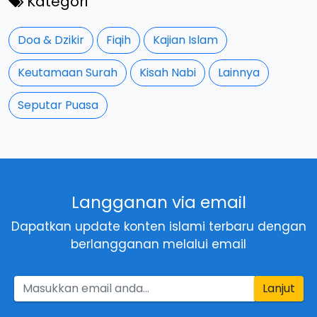
Kategori
Doa & Dzikir
Fiqih
Kajian Islam
Keutamaan Surah
Kisah Nabi
Lainnya
Seputar Puasa
Langganan via email
Dapatkan update konten islami terbaru dengan
berlangganan melalui email
Lanjut